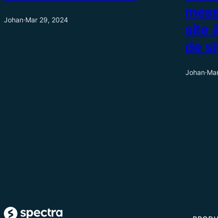
mess
Johan
·
Mar 29, 2024
site 
de s
Johan
·
Mar