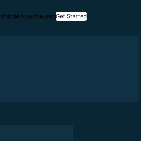
ts
Modèle de site web
Get Started