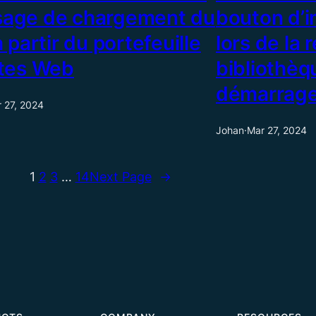
age de chargement du
bouton d’i
à partir du portefeuille
lors de la 
ites Web
bibliothè
démarrag
 27, 2024
Johan
·
Mar 27, 2024
1
2
3
…
14
Next Page
→