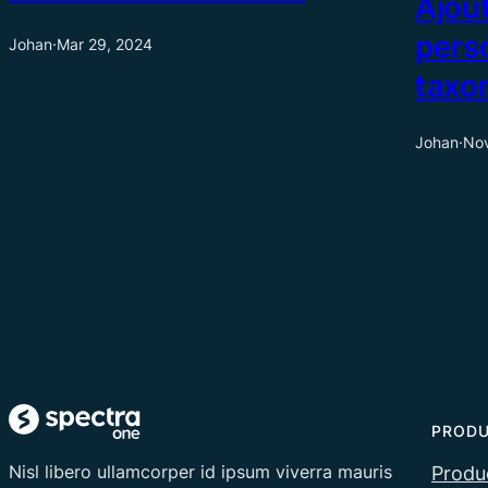
Ajou
pers
Johan
·
Mar 29, 2024
taxo
Johan
·
Nov
PROD
Nisl libero ullamcorper id ipsum viverra mauris
Produc