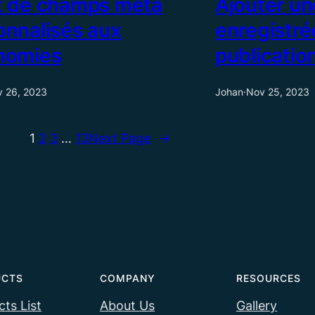
t de champs méta
Ajouter un
onnalisés aux
enregistré
nomies
publicatio
 26, 2023
Johan
·
Nov 25, 2023
1
2
3
…
13
Next Page
→
UCTS
COMPANY
RESOURCES
ts List
About Us
Gallery