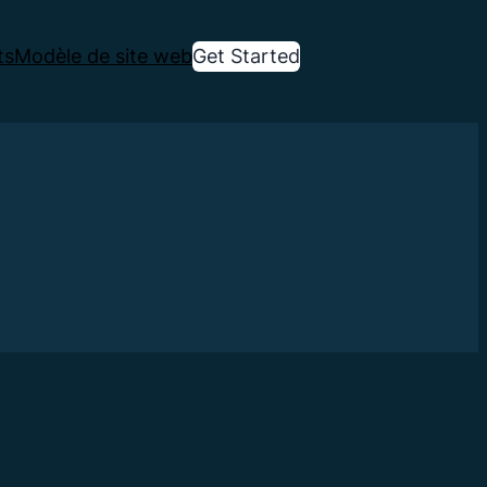
ts
Modèle de site web
Get Started