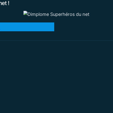
et !
T