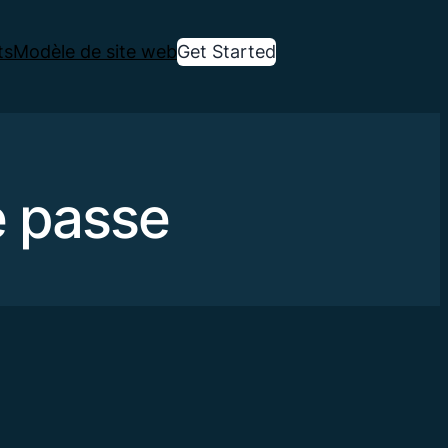
ts
Modèle de site web
Get Started
e passe