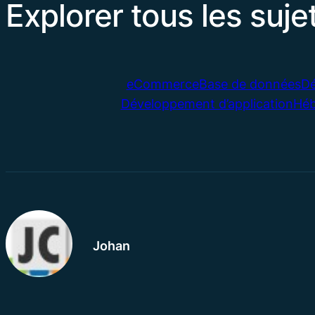
Explorer tous les suje
eCommerce
Base de données
Dé
Développement d’application
Hé
Johan