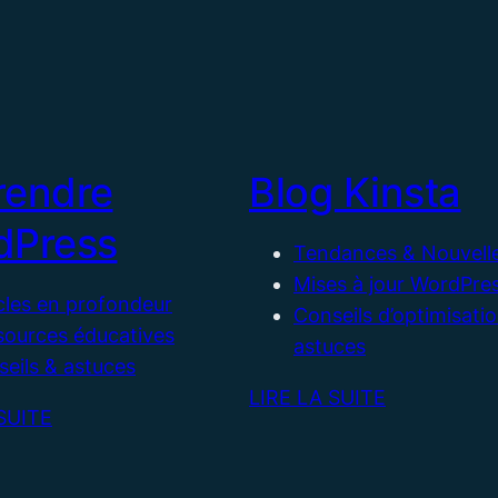
rendre
Blog Kinsta
dPress
Tendances & Nouvell
Mises à jour WordPre
cles en profondeur
Conseils d’optimisati
sources éducatives
astuces
eils & astuces
LIRE LA SUITE
SUITE