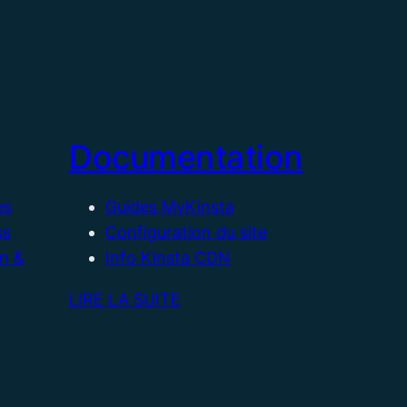
Documentation
es
Guides MyKinsta
ss
Configuration du site
on &
Info Kinsta CDN
LIRE LA SUITE