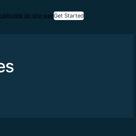
ts
Modèle de site web
Get Started
es